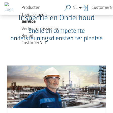
Ga naar de hoofdinhoud
Producten
NL
CustomerN
Toepassingen
Inspectie en Onderhoud
Service
Verhuuroplossingen
Snelle en competente
Bedrijf
ondersteuningsdiensten ter plaatse
CustomerNet