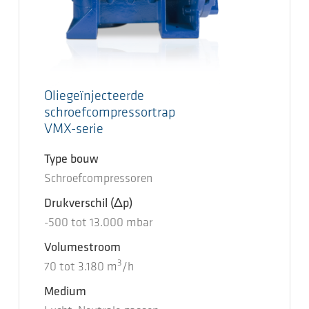
Oliegeïnjecteerde
schroefcompressortrap
VMX-serie
Type bouw
Schroefcompressoren
Drukverschil
(Δp)
-500
tot
13.000
mbar
Volumestroom
3
70
tot
3.180
m
/h
Medium