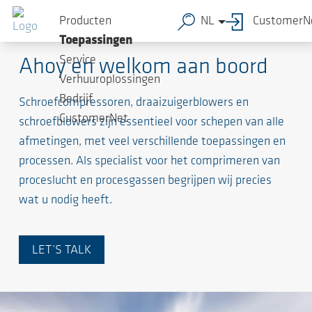
Producten
NL
CustomerN
Maritieme Industrie
Toepassingen
Service
Ahoy en welkom aan boord
Verhuuroplossingen
Bedrijf
Schroefcompressoren, draaizuigerblowers en
CustomerNet
schroefblowers zijn essentieel voor schepen van alle
afmetingen, met veel verschillende toepassingen en
processen. Als specialist voor het comprimeren van
proceslucht en procesgassen begrijpen wij precies
wat u nodig heeft.
LET’S TALK