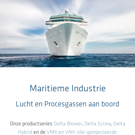
Ga naar de hoofdinhoud
Maritieme Industrie
Lucht en Procesgassen aan boord
Onze productseries
Delta Blower
,
Delta Screw
,
Delta
Hybrid
en de
VMX en VMY olie-geïnjecteerde