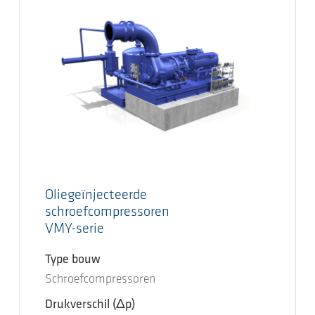
Oliegeïnjecteerde
schroefcompressoren
VMY-serie
Type bouw
Schroefcompressoren
Drukverschil
(Δp)