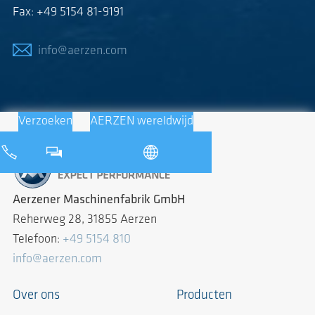
Fax: +49 5154 81-9191
info@aerzen.com
Verzoeken
AERZEN wereldwijd
Aerzener Maschinenfabrik GmbH
Reherweg 28, 31855 Aerzen
Telefoon:
+49 5154 810
info@aerzen.com
Over ons
Producten