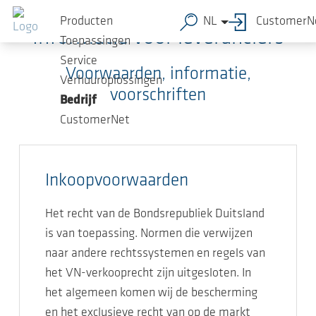
Ga naar de hoofdinhoud
Producten
NL
CustomerN
Informatie voor leveranciers
Toepassingen
Service
Voorwaarden, informatie,
Verhuuroplossingen
voorschriften
Bedrijf
CustomerNet
Inkoopvoorwaarden
Het recht van de Bondsrepubliek Duitsland
is van toepassing. Normen die verwijzen
naar andere rechtssystemen en regels van
het VN-verkooprecht zijn uitgesloten. In
het algemeen komen wij de bescherming
en het exclusieve recht van op de markt