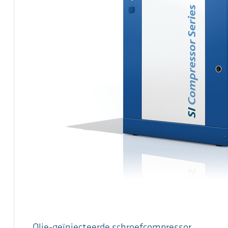
Olie-geïnjecteerde schroefcompressor