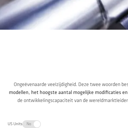
Ga naar de hoofdinhoud
Ongeëvenaarde veelzijdigheid. Deze twee woorden be
modellen, het hoogste aantal mogelijke modificaties en
de ontwikkelingscapaciteit van de wereldmarktleider,
US Units
No