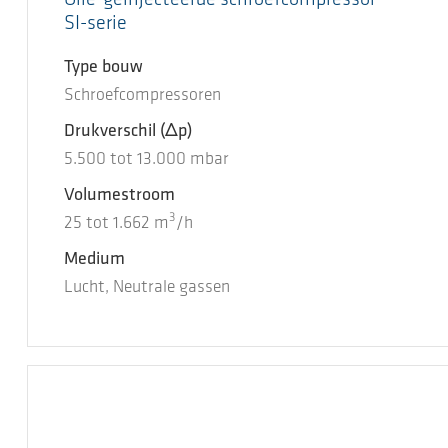
SI-serie
Type bouw
Schroefcompressoren
Drukverschil
(Δp)
5.500
tot
13.000
mbar
Volumestroom
3
25
tot
1.662
m
/h
Medium
Lucht, Neutrale gassen