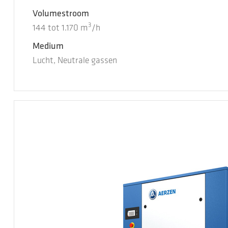
Volumestroom
3
144
tot
1.170
m
/h
Medium
Lucht, Neutrale gassen