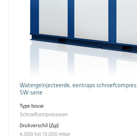
Watergeïnjecteerde, eentraps schroefcompres
SW-serie
Type bouw
Schroefcompressoren
Drukverschil
(Δp)
4.000
tot
13.000
mbar