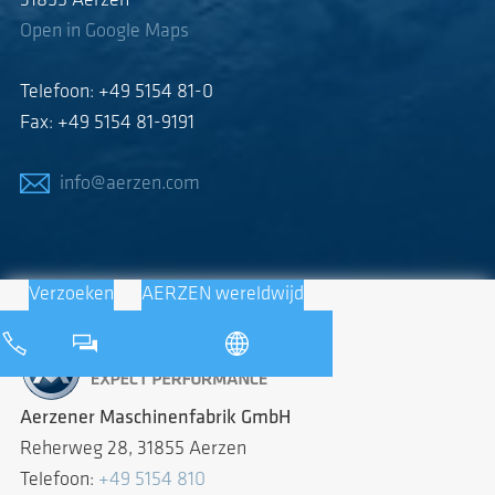
31855 Aerzen
Open in Google Maps
Telefoon: +49 5154 81-0
Fax: +49 5154 81-9191
info@aerzen.com
Verzoeken
AERZEN wereldwijd
Aerzener Maschinenfabrik GmbH
Reherweg 28, 31855 Aerzen
Telefoon:
+49 5154 810