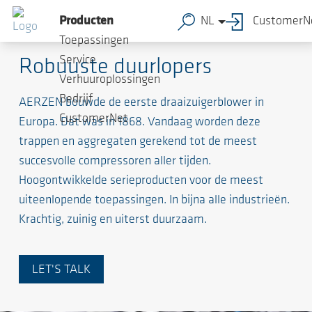
Producten
NL
CustomerN
Draaizuigerblowers
Toepassingen
Service
Robuuste duurlopers
Verhuuroplossingen
Bedrijf
AERZEN bouwde de eerste draaizuigerblower in
CustomerNet
Europa. Dat was in 1868. Vandaag worden deze
trappen en aggregaten gerekend tot de meest
succesvolle compressoren aller tijden.
Hoogontwikkelde serieproducten voor de meest
uiteenlopende toepassingen. In bijna alle industrieën.
Krachtig, zuinig en uiterst duurzaam.
LET'S TALK