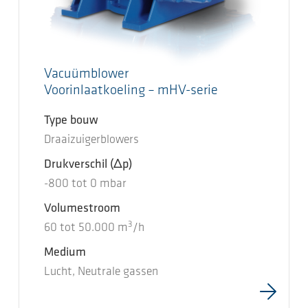
Vacuümblower
Voorinlaatkoeling – mHV-serie
Type bouw
Draaizuigerblowers
Drukverschil
(Δp)
-800
tot
0
mbar
Volumestroom
3
60
tot
50.000
m
/h
Medium
Lucht, Neutrale gassen