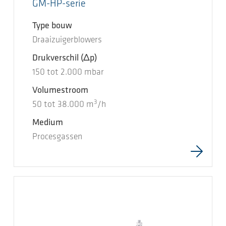
GM-HP-serie
Type bouw
Draaizuigerblowers
Drukverschil
(Δp)
150
tot
2.000
mbar
Volumestroom
3
50
tot
38.000
m
/h
Medium
Procesgassen