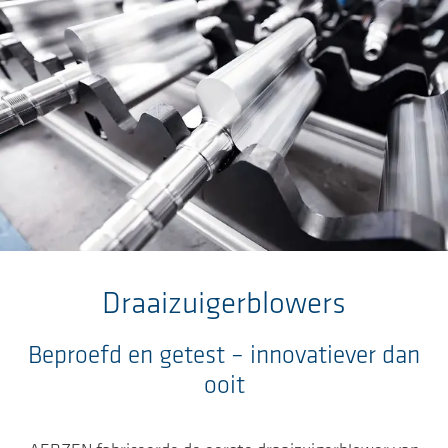
Ga naar de hoofdinhoud
Draaizuigerblowers
Beproefd en getest – innovatiever dan
ooit