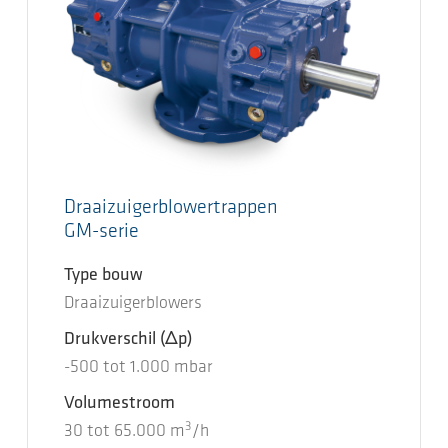
Draaizuigerblowertrappen
GM-serie
Type bouw
Draaizuigerblowers
Drukverschil
(Δp)
-500
tot
1.000
mbar
Volumestroom
3
30
tot
65.000
m
/h