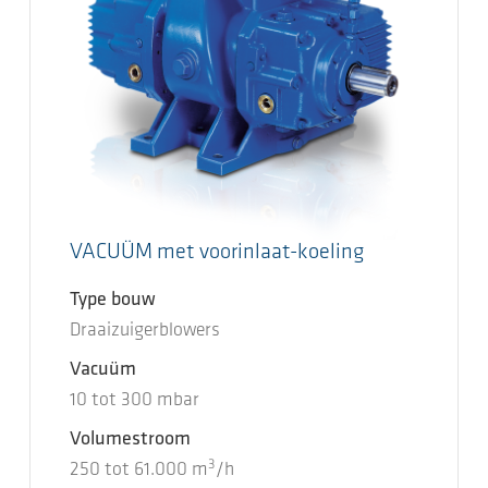
VACUÜM met voorinlaat-koeling
Type bouw
Draaizuigerblowers
Vacuüm
10
tot
300
mbar
Volumestroom
3
250
tot
61.000
m
/h