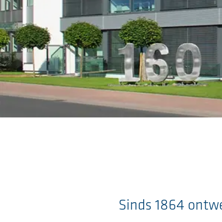
Ga naar de hoofdinhoud
Sinds 1864 ontwe