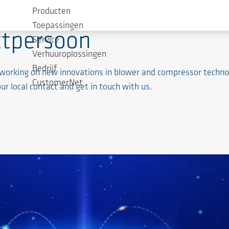
Producten
Toepassingen
ctpersoon
Service
Verhuuroplossingen
Bedrijf
working on new innovations in blower and compressor technol
CustomerNet
r local contact and get in touch with us.