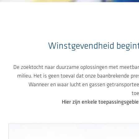
Ga naar de hoofdinhoud
Winstgevendheid begint
De zoektocht naar duurzame oplossingen met meetbare 
milieu. Het is geen toeval dat onze baanbrekende pre
Wanneer en waar lucht en gassen getransporteer
toe
Hier zijn enkele toepassingsgeb