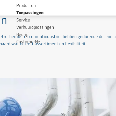
Producten
Toepassingen
en
Service
Verhuuroplossingen
Bedrijf
 petrochemie tot cementindustrie, hebben gedurende decenn
CustomerNet
ard wat betreft assortiment en flexibiliteit.