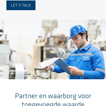
LET’S TALK
Ga naar de hoofdinhoud
Partner en waarborg voor
toegevoegde waarde