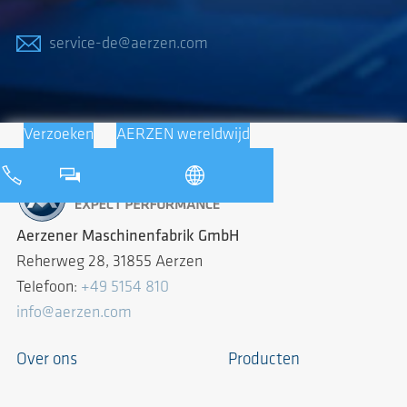
service-de@aerzen.com
Verzoeken
AERZEN wereldwijd
Aerzener Maschinenfabrik GmbH
Reherweg 28, 31855 Aerzen
Telefoon:
+49 5154 810
info@aerzen.com
Over ons
Producten