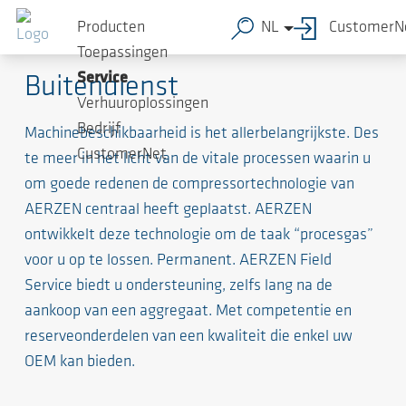
Producten
NL
CustomerN
Waardefactor van uw compressoraggregaat
Toepassingen
Service
Buitendienst
Verhuuroplossingen
Bedrijf
Machinebeschikbaarheid is het allerbelangrijkste. Des
CustomerNet
te meer in het licht van de vitale processen waarin u
om goede redenen de compressortechnologie van
AERZEN centraal heeft geplaatst. AERZEN
ontwikkelt deze technologie om de taak “procesgas”
voor u op te lossen. Permanent. AERZEN Field
Service biedt u ondersteuning, zelfs lang na de
aankoop van een aggregaat. Met competentie en
reserveonderdelen van een kwaliteit die enkel uw
OEM kan bieden.