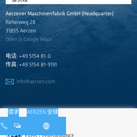
Aerzener Maschinenfabrik GmbH (Headquarter)
Reherweg 28
31855 Aerzen
Open in Google Maps
电话: +49 5154 81-0
传真: +49 5154 81-9191
info@aerzen.com
请求
AERZEN 全球