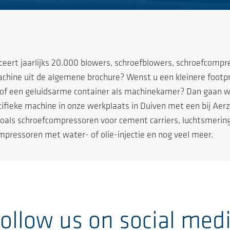
eert jaarlijks 20.000 blowers, schroefblowers, schroefcompr
ine uit de algemene brochure? Wenst u een kleinere footprin
of een geluidsarme container als machinekamer? Dan gaan wi
ifieke machine in onze werkplaats in Duiven met een bij Aer
zoals schroefcompressoren voor cement carriers, luchtsmerin
ompressoren met water- of olie-injectie en nog veel meer.
ollow us on social med