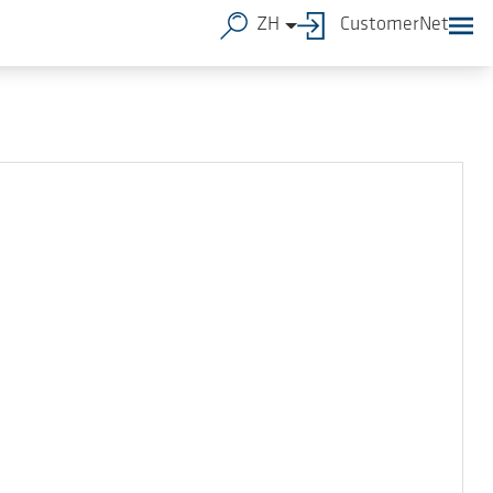
ZH
CustomerNet