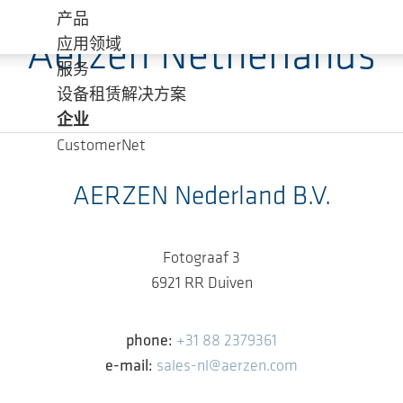
产品
Aerzen Netherlands
应用领域
服务
设备租赁解决方案
企业
CustomerNet
AERZEN Nederland B.V.
Fotograaf 3
6921 RR Duiven
phone:
+31 88 2379361
e-mail:
sales-nl@aerzen.com