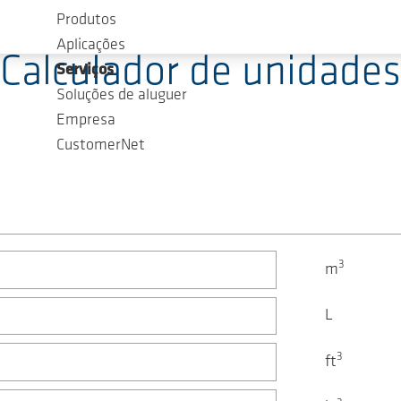
Produtos
Aplicações
Calculador de unidades
Serviços
Soluções de aluguer
Empresa
CustomerNet
3
m
L
3
ft