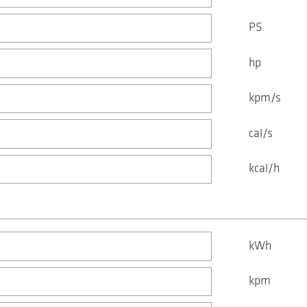
PS
hp
kpm/s
cal/s
kcal/h
kWh
kpm