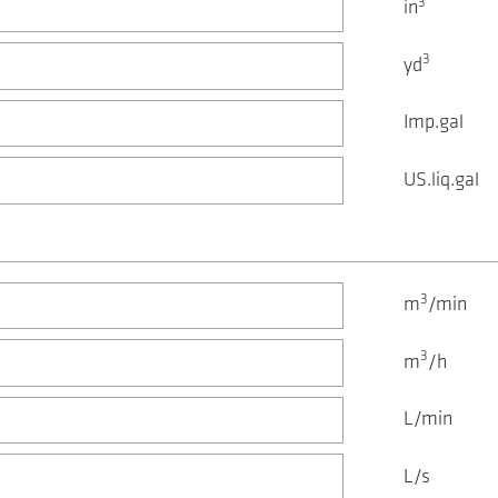
3
in
3
yd
Imp.gal
US.liq.gal
3
m
/min
3
m
/h
L/min
L/s