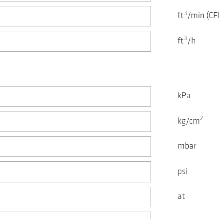
3
ft
/min (CF
3
ft
/h
kPa
2
kg/cm
mbar
psi
at