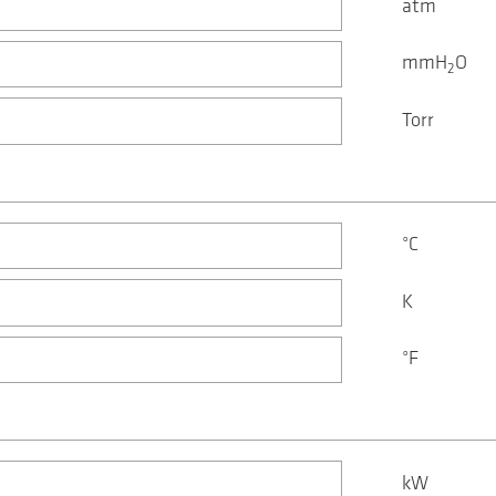
atm
mmH
O
2
Torr
°C
K
°F
kW