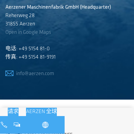
Aerzener Maschinenfabrik GmbH (Headquarter)
Reherweg 28
31855 Aerzen
Open in Google Maps
电话: +49 5154 81-0
传真: +49 5154 81-9191
info@aerzen.com
请求
AERZEN 全球