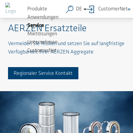
Produkte
DE
CustomerNet
Qualität vom Hersteller zahlt sich aus
Anwendungen
Service
AERZEN Ersatzteile
Mietlösungen
Unternehmen
Vermeiden Sie Risiken und setzen Sie auf langfristige
CustomerNet
Verfügbarkeit Ihrer AERZEN Aggregate
Regionaler Service Kontakt