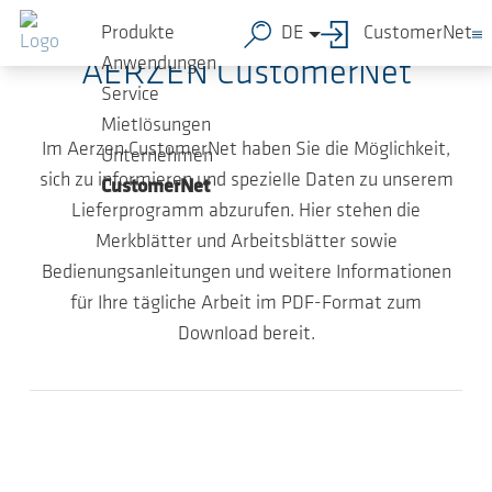
Willkommen beim
Zum Hauptinhalt springen
Produkte
DE
CustomerNet
Anwendungen
AERZEN CustomerNet
Service
Mietlösungen
Im Aerzen CustomerNet haben Sie die Möglichkeit,
Unternehmen
sich zu informieren und spezielle Daten zu unserem
CustomerNet
Lieferprogramm abzurufen. Hier stehen die
Merkblätter und Arbeitsblätter sowie
Bedienungsanleitungen und weitere Informationen
für Ihre tägliche Arbeit im PDF-Format zum
Download bereit.