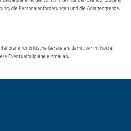
inbetriebnahme, die Vorschriften für den Standortzugang
erung, die Personalanforderungen und die Anlagengrenze.
allpläne für kritische Geräte an, damit wir im Notfall
ere Eventualfallpläne einmal an.