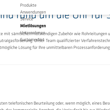
Produkte
ind rund um die Uhr für 
Anwendungen
Service
Mietlösungen
Unternehmen
äte mit sämtlichem notwendigen Zubehör wie Rohrleitungen u
CustomerNet
utralgasförderung. Unser Team qualifizierter Verfahrenstechn
mögliche Lösung für Ihre unmittelbaren Prozessanforderunge
ersten telefonischen Beurteilung oder, wenn möglich, eines B