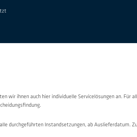
tzt
 wir ihnen auch hier individuelle Servicelösungen an. Für all
scheidungsfindung.
lle durchgeführten Instandsetzungen, ab Auslieferdatum. Zusä