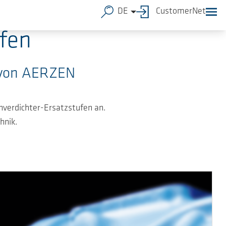
DE
CustomerNet
fen
n von AERZEN
nverdichter-Ersatzstufen an.
hnik.