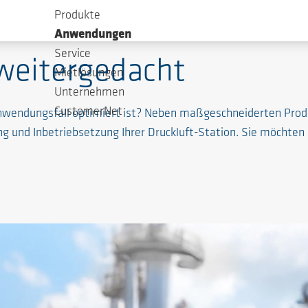
Produkte
ess
Anwendungen
Service
weitergedacht
Mietlösungen
Unternehmen
CustomerNet
ren Anwendungsfall optimiert ist? Neben maßgeschneiderten P
ng und Inbetriebsetzung Ihrer Druckluft-Station. Sie möchten