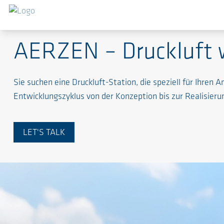
Energieeffizienz und Zuverlässigkeit für Ihren Proz
AERZEN – Druckluft 
Sie suchen eine Druckluft-Station, die speziell für Ih
Entwicklungszyklus von der Konzeption bis zur Realisieru
LET'S TALK