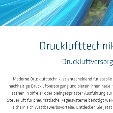
Zum Hauptinhalt springen
Drucklufttechni
Druckluftversor
Moderne Drucklufttechnik ist entscheidend für stabil
nachhaltige Druckluftversorgung und bieten Ihnen neue,
stehen in ölfreier oder öleingespritzter Ausführung z
Steuerluft für pneumatische Regelsysteme benötigt werde
sichern sich Wettbewerbsvorteile. Entdecken Sie jetz