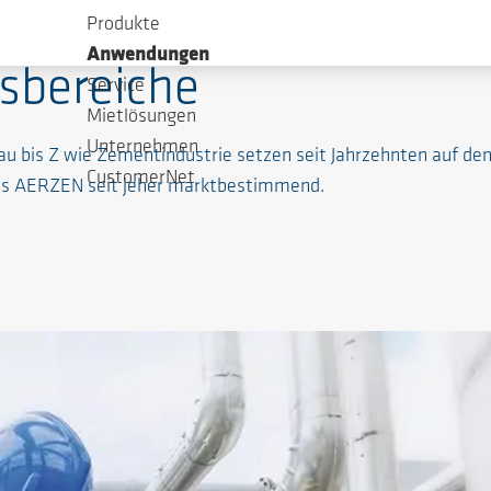
Produkte
Anwendungen
bereiche
Service
Mietlösungen
Unternehmen
au bis Z wie Zementindustrie setzen seit Jahrzehnten auf d
CustomerNet
 aus AERZEN seit jeher marktbestimmend.