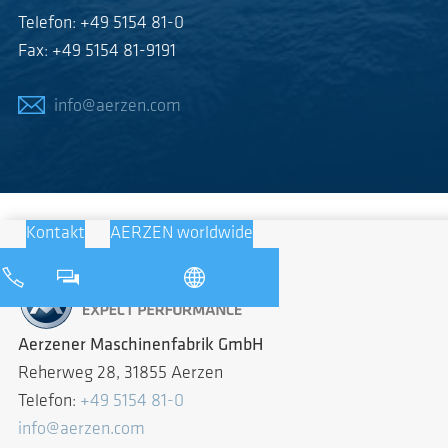
Telefon: +49 5154 81-0
Fax: +49 5154 81-9191
info@aerzen.com
Kontakt
AERZEN worldwide
Aerzener Maschinenfabrik GmbH
Reherweg 28, 31855 Aerzen
Telefon:
+49 5154 81-0
info@aerzen.com