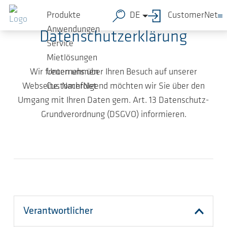
Zum Hauptinhalt springen
Produkte
DE
CustomerNet
Anwendungen
Datenschutzerklärung
Service
Mietlösungen
Wir freuen uns über Ihren Besuch auf unserer
Unternehmen
Webseite. Nachfolgend möchten wir Sie über den
CustomerNet
Umgang mit Ihren Daten gem. Art. 13 Datenschutz-
Grundverordnung (DSGVO) informieren.
Verantwortlicher