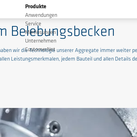
Produkte
Anwendungen
Service
m Belebungsbecken
Mietlösungen
Unternehmen
CustomerNet
haben wir die Technologie unserer Aggregate immer weiter pe
 allen Leistungsmerkmalen, jedem Bauteil und allen Details d