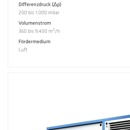
Differenzdruck
(Δp)
200
bis
1.000
mbar
Volumenstrom
3
360
bis
9.400
m
/h
Fördermedium
Luft