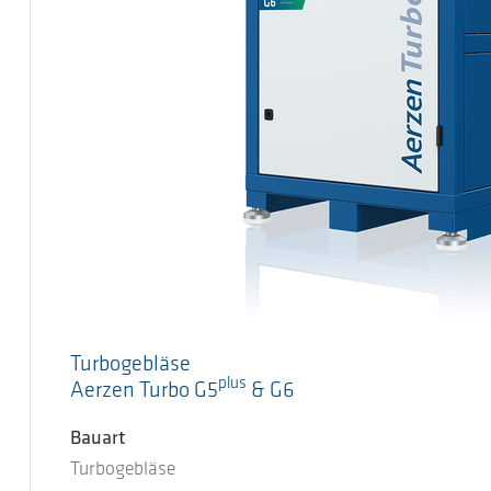
Turbogebläse
plus
Aerzen Turbo G5
& G6
Bauart
Turbogebläse