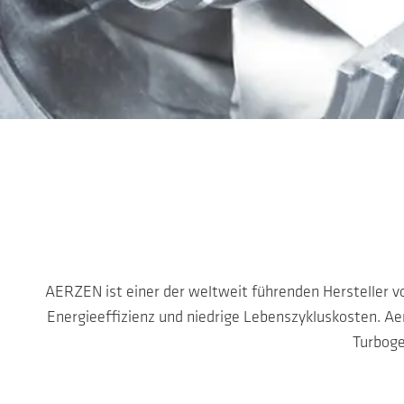
Zum Hauptinhalt springen
AERZEN ist einer der weltweit führenden Hersteller vo
Energieeffizienz und niedrige Lebenszykluskosten. A
Turboge