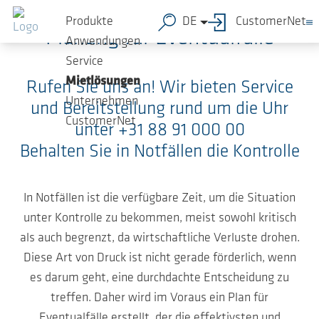
Zum Hauptinhalt springen
Produkte
DE
CustomerNet
Planung für Eventualfälle
Anwendungen
Service
Mietlösungen
Rufen Sie uns an! Wir bieten Service
Unternehmen
und Bereitstellung rund um die Uhr
CustomerNet
unter +31 88 91 000 00
Behalten Sie in Notfällen die Kontrolle
In Notfällen ist die verfügbare Zeit, um die Situation
unter Kontrolle zu bekommen, meist sowohl kritisch
als auch begrenzt, da wirtschaftliche Verluste drohen.
Diese Art von Druck ist nicht gerade förderlich, wenn
es darum geht, eine durchdachte Entscheidung zu
treffen. Daher wird im Voraus ein Plan für
Eventualfälle erstellt, der die effektivsten und