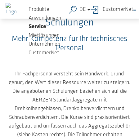
Zum Hauptinhalt springen
Produkte
DE
CustomerNet
Anwendungen
Schulungen
Service
Mietlösungen
Mehr Kompetenz für Ihr technisches
Unternehmen
Personal
CustomerNet
Ihr Fachpersonal versteht sein Handwerk. Grund
genug, den Wert dieser Ressource weiter zu steigern.
Die angebotenen Schulungen beziehen sich auf die
AERZEN Standardaggregate mit
Drehkolbengebläsen, Drehkolbenverdichtern und
Schraubenverdichtern. Die Kurse sind praxisorientiert
aufgebaut und umfassen auch das Aggregatszubehör
(siehe Kasten rechts). Die Teilnehmer erhalten