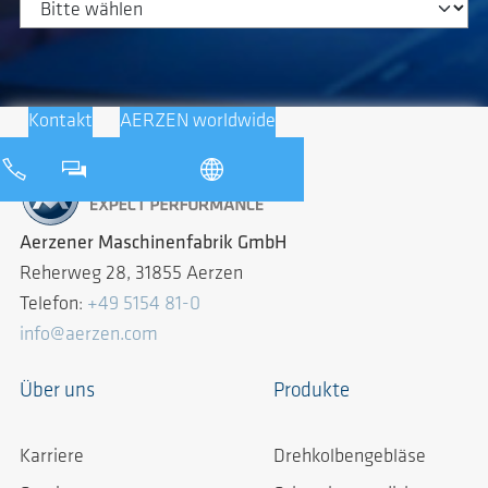
Kontakt
AERZEN worldwide
Aerzener Maschinenfabrik GmbH
Reherweg 28, 31855 Aerzen
Telefon:
+49 5154 81-0
info@aerzen.com
Über uns
Produkte
Karriere
Drehkolbengebläse