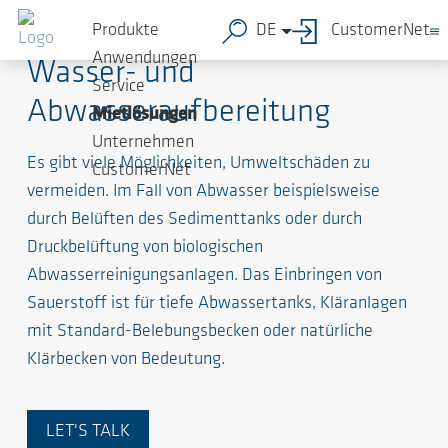
Produkte
DE
CustomerNet
Anwendungen
Wasser- und
Service
Abwasseraufbereitung
Mietlösungen
Unternehmen
Es gibt viele Möglichkeiten, Umweltschäden zu
CustomerNet
vermeiden. Im Fall von Abwasser beispielsweise
durch Belüften des Sedimenttanks oder durch
Druckbelüftung von biologischen
Abwasserreinigungsanlagen. Das Einbringen von
Sauerstoff ist für tiefe Abwassertanks, Kläranlagen
mit Standard-Belebungsbecken oder natürliche
Klärbecken von Bedeutung.
LET'S TALK