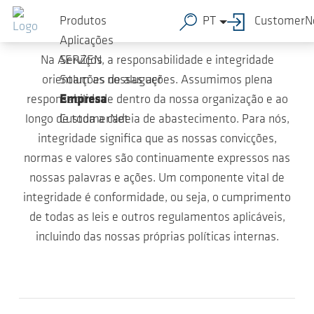
Conformidade
Ir para o conteúdo principal
Produtos
PT
CustomerN
Aplicações
Na AERZEN, a responsabilidade e integridade
Serviços
orientam as nossas ações. Assumimos plena
Soluções de aluguer
responsabilidade dentro da nossa organização e ao
Empresa
longo de toda a cadeia de abastecimento. Para nós,
CustomerNet
integridade significa que as nossas convicções,
normas e valores são continuamente expressos nas
nossas palavras e ações. Um componente vital de
integridade é conformidade, ou seja, o cumprimento
de todas as leis e outros regulamentos aplicáveis,
incluindo das nossas próprias políticas internas.