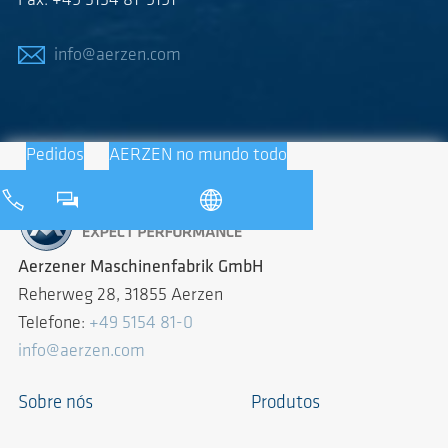
Fax: +49 5154 81-9191
info@aerzen.com
Pedidos
AERZEN no mundo todo
Aerzener Maschinenfabrik GmbH
Reherweg 28, 31855 Aerzen
Telefone:
+49 5154 81-0
info@aerzen.com
Sobre nós
Produtos