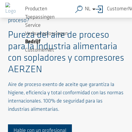
Producten
NL
CustomerN
¿Qué tan seguro y limpio está su aire de
Toepassingen
proceso?
Service
Pureza del aire de proceso
Verhuuroplossingen
Bedrijf
para la industria alimentaria
CustomerNet
con sopladores y compresores
AERZEN
Aire de proceso exento de aceite que garantiza la
higiene, eficiencia y total conformidad con las normas
internacionales. 100% de seguridad para las
industrias alimentarias.
Hable con un profesional