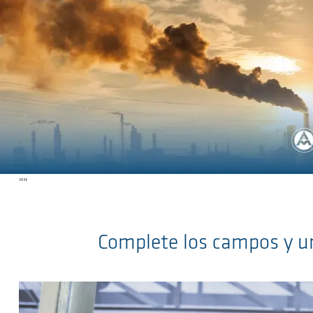
Ga naar de hoofdinhoud
"
"
Complete los campos y un