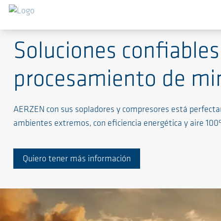
Soluciones de alto nivel para procesos exigentes
Soluciones confiables 
procesamiento de mi
AERZEN con sus sopladores y compresores está perfectam
ambientes extremos, con eficiencia energética y aire 100
Quiero tener más información