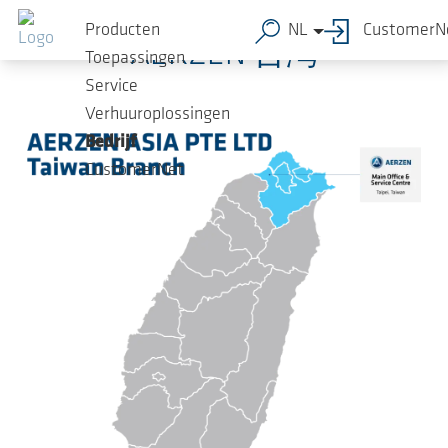
Ga naar de hoofdinhoud
Producten
NL
CustomerN
AERZEN 台灣
Toepassingen
Service
Verhuuroplossingen
Bedrijf
CustomerNet