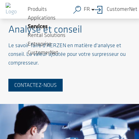
Produits
FR
CustomerNet
AERZEN vous offre un monde de services
Applications
Services
Analyse et conseil
Rental Solutions
Entreprise
Le savoir-faire d'AERZEN en matière d'analyse et
CustomerNet
conseil. La valeur ajoutée pour votre surpresseur ou
compresseur.
CONTACTEZ-NOUS