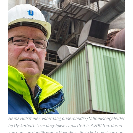
Heinz Hülsmeier, voormalig onderhouds-/fabrieksbegeleider
bij Dyckerhoff: "nze dagelijkse capaciteit is 3.700 ton, dus er