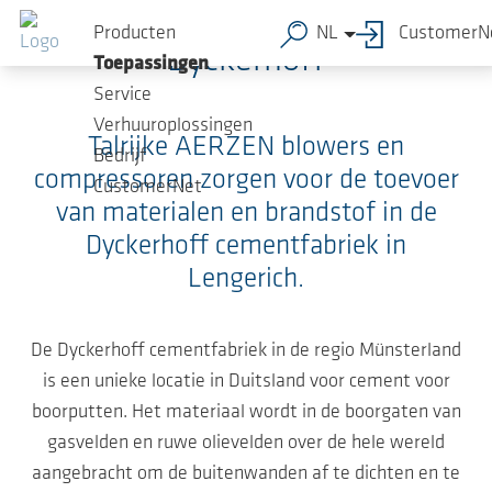
Ga naar de hoofdinhoud
Producten
NL
CustomerN
Dyckerhoff
Toepassingen
Service
Verhuuroplossingen
Talrijke AERZEN blowers en
Bedrijf
compressoren zorgen voor de toevoer
CustomerNet
van materialen en brandstof in de
Dyckerhoff cementfabriek in
Lengerich.
De Dyckerhoff cementfabriek in de regio Münsterland
is een unieke locatie in Duitsland voor cement voor
boorputten. Het materiaal wordt in de boorgaten van
gasvelden en ruwe olievelden over de hele wereld
aangebracht om de buitenwanden af te dichten en te