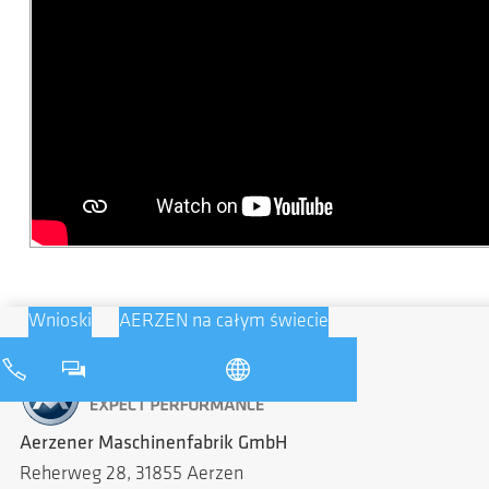
Wnioski
AERZEN na całym świecie
Aerzener Maschinenfabrik GmbH
Reherweg 28, 31855 Aerzen