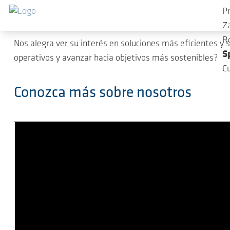
Gracias por su interés. Nos pondr
Przejdź do głównej zawartości
P
Z
R
Nos alegra ver su interés en soluciones más eficientes y 
S
operativos y avanzar hacia objetivos más sostenibles?
C
Conozca más sobre nosotros