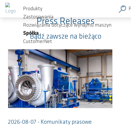
Przejdź do głównej zawartości
Produkty
Zastosowania
Press Releases
Rozwiązania dotyczące wynajmu maszyn
Spółka
Bądź zawsze na bieżąco
CustomerNet
2026-08-07 - Komunikaty prasowe