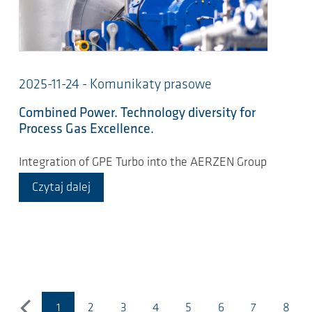
2025-11-24 - Komunikaty prasowe
Combined Power. Technology diversity for
Process Gas Excellence.
Integration of GPE Turbo into the AERZEN Group
Czytaj dalej
1
2
3
4
5
6
7
8