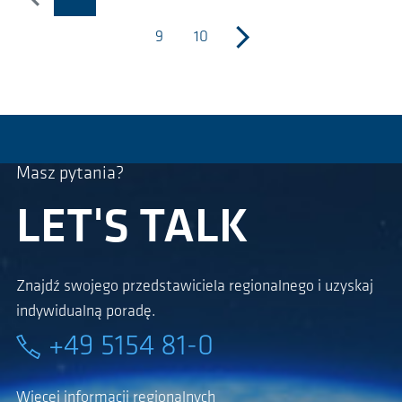
poprzedni
(bieżąca strona)
9
10
następny
Masz pytania?
LET'S TALK
Znajdź swojego przedstawiciela regionalnego i uzyskaj
indywidualną poradę.
+49 5154 81-0
Więcej informacji regionalnych