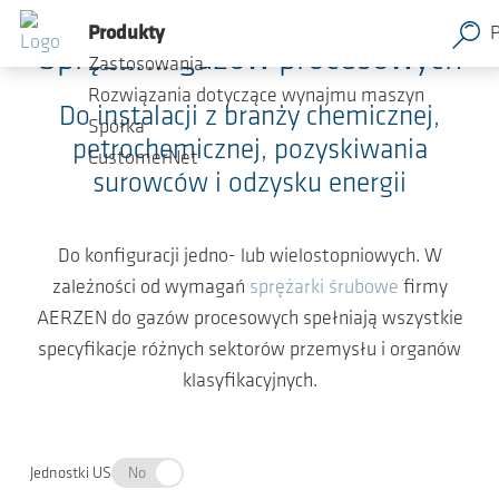
Przejdź do głównej zawartości
Produkty
Sprężarki gazów procesowych
Zastosowania
Rozwiązania dotyczące wynajmu maszyn
Do instalacji z branży chemicznej,
Spółka
petrochemicznej, pozyskiwania
CustomerNet
surowców i odzysku energii
Do konfiguracji jedno- lub wielostopniowych. W
zależności od wymagań
sprężarki śrubowe
firmy
AERZEN do gazów procesowych spełniają wszystkie
specyfikacje różnych sektorów przemysłu i organów
klasyfikacyjnych.
Jednostki US
No