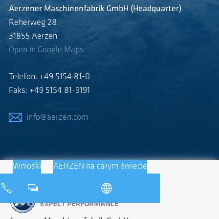
Aerzener Maschinenfabrik GmbH (Headquarter)
Reherweg 28
31855 Aerzen
Open in Google Maps
Telefon: +49 5154 81-0
Faks: +49 5154 81-9191
info@aerzen.com
Wnioski
AERZEN na całym świecie