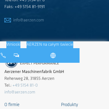
Telefon: +49 5154 81-0
Faks: +49 5154 81-9191
info@aerzen.com
Wnioski
AERZEN na całym świecie
Aerzener Maschinenfabrik GmbH
Reherweg 28, 31855 Aerzen
Tel.:
+49 5154 81-0
info@aerzen.com
O firmie
Produkty