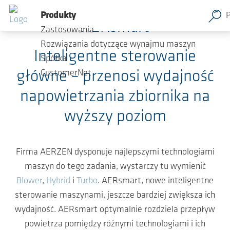
Przejdź do głównej zawartości
Produkty
AERsmart
Zastosowania
Rozwiązania dotyczące wynajmu maszyn
Inteligentne sterowanie
Spółka
główne – przenosi wydajność
CustomerNet
napowietrzania zbiornika na
wyższy poziom
Firma AERZEN dysponuje najlepszymi technologiami
maszyn do tego zadania, wystarczy tu wymienić
Blower
,
Hybrid
i
Turbo
. AERsmart, nowe inteligentne
sterowanie maszynami, jeszcze bardziej zwiększa ich
wydajność. AERsmart optymalnie rozdziela przepływ
powietrza pomiędzy różnymi technologiami i ich