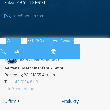
Faks: +49 5154 81-9191
info@aerzen.com
Wnioski
AERZEN na całym świecie
Aerzener Maschinenfabrik GmbH
Reherweg 28, 31855 Aerzen
Tel.:
+49 5154 81-0
info@aerzen.com
O firmie
Produkty