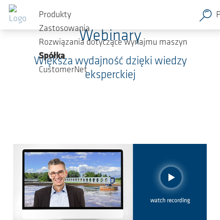
Przejdź do głównej zawartości
Produkty
Zastosowania
Webinary
Rozwiązania dotyczące wynajmu maszyn
Spółka
Większa wydajność dzięki wiedzy
CustomerNet
eksperckiej