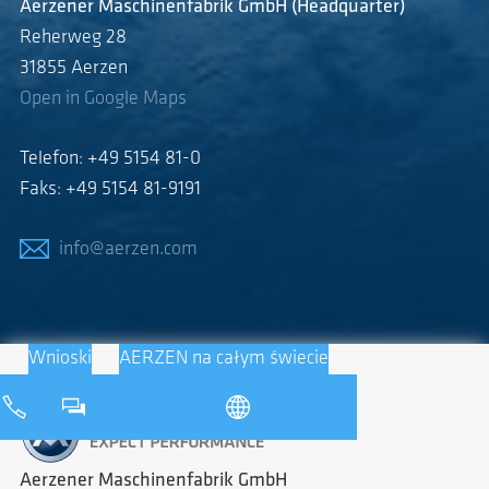
Aerzener Maschinenfabrik GmbH (Headquarter)
Reherweg 28
31855 Aerzen
Open in Google Maps
Telefon: +49 5154 81-0
Faks: +49 5154 81-9191
info@aerzen.com
Wnioski
AERZEN na całym świecie
Aerzener Maschinenfabrik GmbH