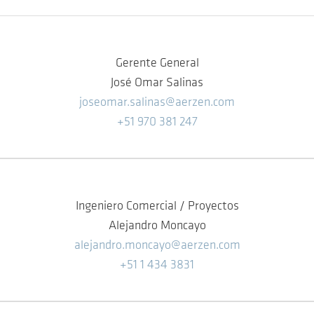
Gerente General
José Omar Salinas
joseomar.salinas@aerzen.com
+51 970 381 247
Ingeniero Comercial / Proyectos
Alejandro Moncayo
alejandro.moncayo@aerzen.com
+51 1 434 3831