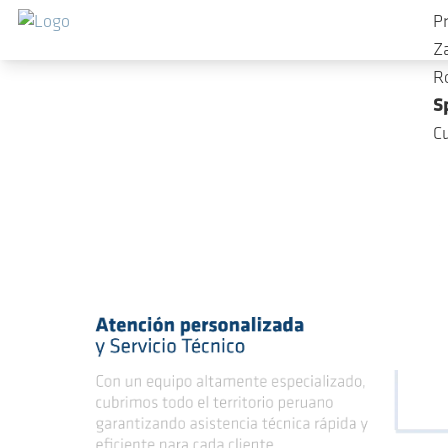
Przejdź do głównej zawartości
P
Z
R
S
C