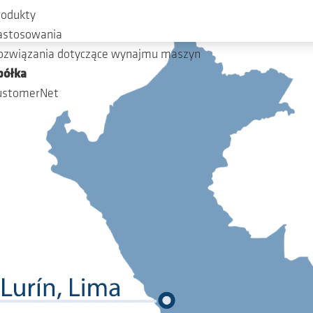
rodukty
astosowania
ozwiązania dotyczące wynajmu maszyn
półka
ustomerNet