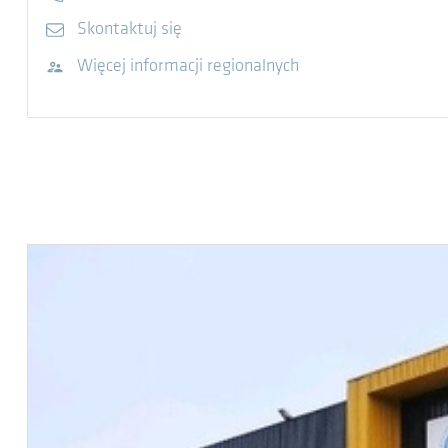
E-mail
Skontaktuj się
Odwiedź stronę internetową
Więcej informacji regionalnych