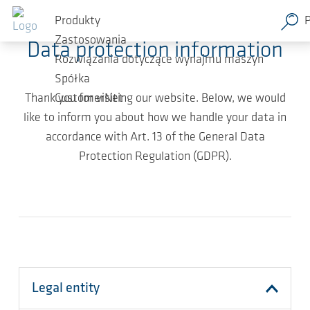
Przejdź do głównej zawartości
Produkty
Zastosowania
Data protection information
Rozwiązania dotyczące wynajmu maszyn
Spółka
Thank you for visiting our website. Below, we would
CustomerNet
like to inform you about how we handle your data in
accordance with Art. 13 of the General Data
Protection Regulation (GDPR).
Legal entity