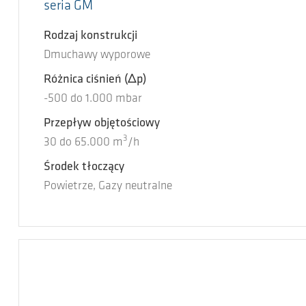
seria GM
Rodzaj konstrukcji
Dmuchawy wyporowe
Różnica ciśnień
(Δp)
-500
do
1.000
mbar
Przepływ objętościowy
3
30
do
65.000
m
/h
Środek tłoczący
Powietrze, Gazy neutralne