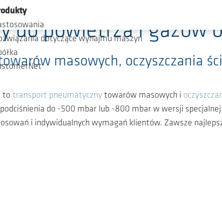
rodukty
 do powietrza i gazów o
astosowania
ozwiązania dotyczące wynajmu maszyn
półka
owarów masowych, oczyszczania ści
ustomerNet
 to
transport pneumatyczny
towarów masowych i
oczyszczan
 i podciśnienia do -500 mbar lub -800 mbar w wersji specja
stosowań i indywidualnych wymagań klientów. Zawsze najlepsz