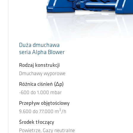
Duża dmuchawa
seria Alpha Blower
Rodzaj konstrukcji
Dmuchawy wyporowe
Różnica ciśnień
(Δp)
-600
do
1.000
mbar
Przepływ objętościowy
3
9.600
do
77.000
m
/h
Środek tłoczący
Powietrze, Gazy neutralne