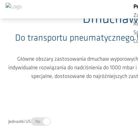
Przejdź do głównej zawartości
P
Dmuchawy
Z
R
S
Do transportu pneumatycznego t
C
Główne obszary zastosowania dmuchaw wyporowych
indywidualne rozwiązania do nadciśnienia do 1000 mbar
specjalne, dostosowane do najróżniejszych za
Jednostki US
No