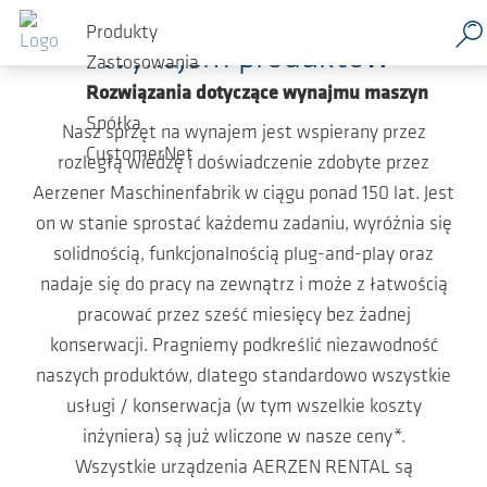
Przejdź do głównej zawartości
Produkty
Wynajem produktów
Zastosowania
Rozwiązania dotyczące wynajmu maszyn
Spółka
Nasz sprzęt na wynajem jest wspierany przez
CustomerNet
rozległą wiedzę i doświadczenie zdobyte przez
Aerzener Maschinenfabrik w ciągu ponad 150 lat. Jest
on w stanie sprostać każdemu zadaniu, wyróżnia się
solidnością, funkcjonalnością plug-and-play oraz
nadaje się do pracy na zewnątrz i może z łatwością
pracować przez sześć miesięcy bez żadnej
konserwacji. Pragniemy podkreślić niezawodność
naszych produktów, dlatego standardowo wszystkie
usługi / konserwacja (w tym wszelkie koszty
inżyniera) są już wliczone w nasze ceny*.
Wszystkie urządzenia AERZEN RENTAL są