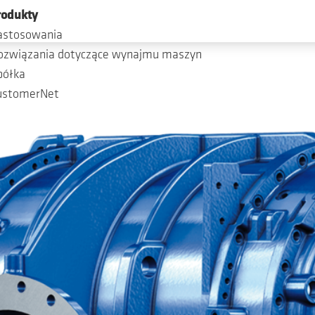
rodukty
astosowania
ozwiązania dotyczące wynajmu maszyn
półka
ustomerNet