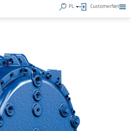
PL
CustomerNet