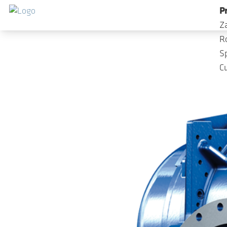
Przejdź do głównej zawartości
P
Z
R
S
C