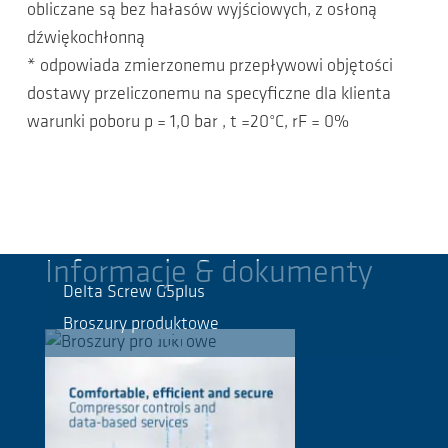
obliczane są bez hałasów wyjściowych, z osłoną
dźwiękochłonną
* odpowiada zmierzonemu przepływowi objętości
dostawy przeliczonemu na specyficzne dla klienta
warunki poboru p = 1,0 bar , t =20°C, rF = 0%
Informacje & dokumenty
Delta Screw G5plus
Broszury produktowe