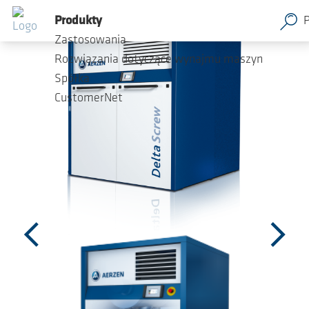
Przejdź do głównej zawartości
Produkty
Zastosowania
Rozwiązania dotyczące wynajmu maszyn
Spółka
CustomerNet