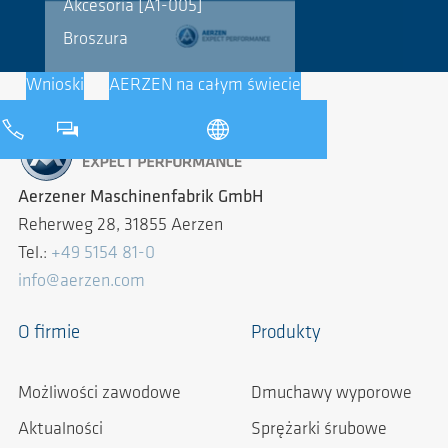
Akcesoria [A1-005]
Broszura
Wnioski
AERZEN na całym świecie
Aerzener Maschinenfabrik GmbH
Reherweg 28, 31855 Aerzen
Tel.:
+49 5154 81-0
info@aerzen.com
O firmie
Produkty
Możliwości zawodowe
Dmuchawy wyporowe
Aktualności
Sprężarki śrubowe