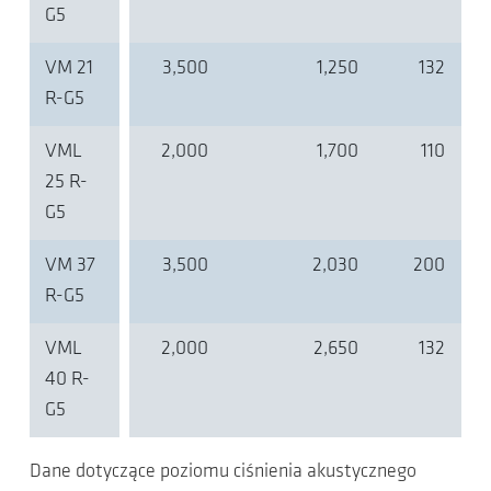
G5
VM 21
3,500
1,250
132
R-G5
VML
2,000
1,700
110
25 R-
G5
VM 37
3,500
2,030
200
R-G5
VML
2,000
2,650
132
40 R-
G5
Dane dotyczące poziomu ciśnienia akustycznego