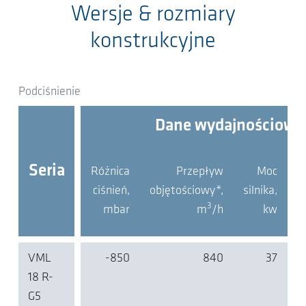
Wersje & rozmiary
konstrukcyjne
Podciśnienie
Dane wydajnościowe
Seria
Różnica
Przepływ
Moc
ciśnień,
objętościowy*,
silnika,
a
3
mbar
m
/h
kw
VML
-850
840
37
18 R-
G5