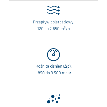
Przepływ objętościowy:
3
120
do
2.650
m
/h
Różnica ciśnień
(Δp)
:
-850
do
3.500
mbar