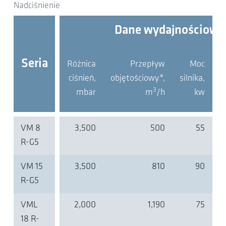
Nadciśnienie
Dane wydajnościowe
Seria
Różnica
Przepływ
Moc
ciśnień,
objętościowy*,
silnika,
a
3
mbar
m
/h
kw
VM 8
3,500
500
55
R-G5
VM 15
3,500
810
90
R-G5
VML
2,000
1,190
75
18 R-