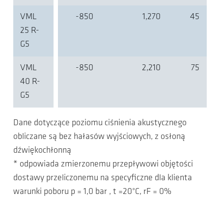
VML
-850
1,270
45
25 R-
G5
VML
-850
2,210
75
40 R-
G5
Dane dotyczące poziomu ciśnienia akustycznego
obliczane są bez hałasów wyjściowych, z osłoną
dźwiękochłonną
* odpowiada zmierzonemu przepływowi objętości
dostawy przeliczonemu na specyficzne dla klienta
warunki poboru p = 1,0 bar , t =20°C, rF = 0%