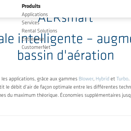
Produits
AERsmart
Applications
Services
Rental Solutions
e intelligente – augmen
Entreprise
CustomerNet
bassin d'aération
 les applications, grâce aux gammes
Blower
,
Hybrid
et
Turbo
.
e débit d’air de façon optimale entre les différentes technolo
ches du maximum théorique. Économies supplémentaires jusqu’à