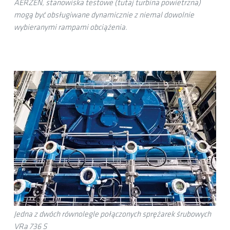
AERZEN, stanowiska testowe (tutaj turbina powietrzna)
mogą być obsługiwane dynamicznie z niemal dowolnie
wybieranymi rampami obciążenia.
Jedna z dwóch równolegle połączonych sprężarek śrubowych
VRa 736 S