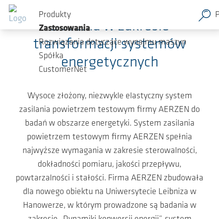
Przejdź do głównej zawartości
Produkty
Badania w zakresie
Zastosowania
transformacji systemów
Rozwiązania dotyczące wynajmu maszyn
Spółka
energetycznych
CustomerNet
Wysoce złożony, niezwykle elastyczny system
zasilania powietrzem testowym firmy AERZEN do
badań w obszarze energetyki. System zasilania
powietrzem testowym firmy AERZEN spełnia
najwyższe wymagania w zakresie sterowalności,
dokładności pomiaru, jakości przepływu,
powtarzalności i stałości. Firma AERZEN zbudowała
dla nowego obiektu na Uniwersytecie Leibniza w
Hanowerze, w którym prowadzone są badania w