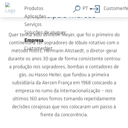
Ir para o conteúdo principal
Produtos
PT
CustomerN
Principais marcos
Aplicações
Serviços
Soluções de aluguer
Quer tenha sido Wilhelm Meyer, que foi o primeiro do
Empresa
continente a ter sopradores de lóbulo rotativo com o
CustomerNet
método Roots, Hermann Allstaedt, o diretor-geral
durante os anos 30 que de forma consistente centrou
a produção nos sopradores, bombas e contadores de
gás, ou Hasso Heller, que fundou a primeira
subsidiária da Aerzen França em 1968 colocando a
empresa no rumo da internacionalização – nos
últimos 160 anos fomos tomando repetidamente
decisões corajosas que nos colocaram um passo à
frente da concorrência.