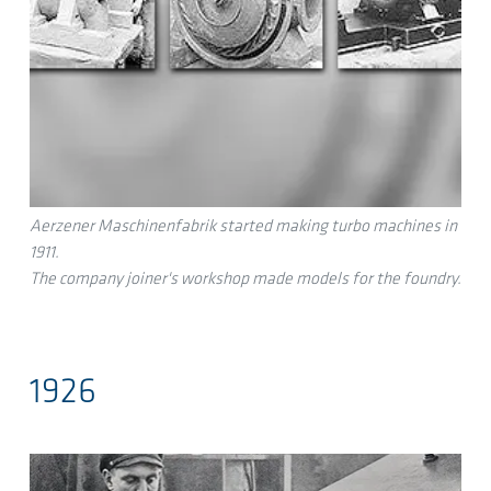
Aerzener Maschinenfabrik started making turbo machines in
1911.
The company joiner's workshop made models for the foundry.
1926