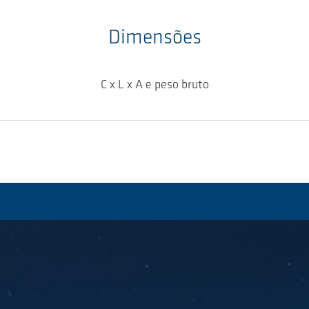
Dimensões
C x L x A e peso bruto