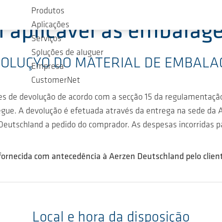
Produtos
i aplicável às embalag
Aplicações
Serviços
Soluções de aluguer
OLUÇÝO DO MATERIAL DE EMBAL
Empresa
CustomerNet
ões de devolução de acordo com a secção 15 da regulamentaç
gue. A devolução é efetuada através da entrega na sede da A
tschland a pedido do comprador. As despesas incorridas para
fornecida com antecedência à Aerzen Deutschland pelo clie
Local e hora da disposição