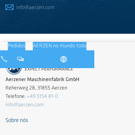
info@aerzen.com
Pedidos
AERZEN no mundo todo
Aerzener Maschinenfabrik GmbH
Reherweg 28, 31855 Aerzen
Telefone:
+49 5154 81-0
info@aerzen.com
Sobre nós