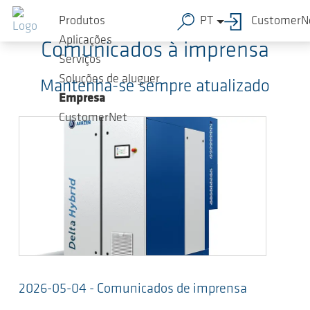
Ir para o conteúdo principal
Produtos
PT
CustomerN
Aplicações
Comunicados à imprensa
Serviços
Soluções de aluguer
Mantenha-se sempre atualizado
Empresa
CustomerNet
2026-05-04 - Comunicados de imprensa