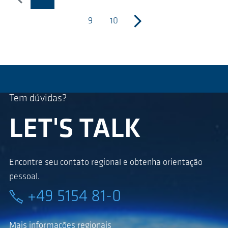
previous
(página atual)
9
10
next
Tem dúvidas?
LET'S TALK
Encontre seu contato regional e obtenha orientação
pessoal.
+49 5154 81-0
Mais informações regionais