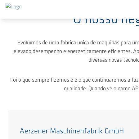
Ir para o conteúdo principal
O nosso neg
Evoluímos de uma fábrica única de máquinas para um 
elevado desempenho e energeticamente eficientes. Ao 
diversas novas tecnol
Foi o que sempre fizemos e é o que continuaremos a fa
qualidade. Quando vê o nome A
Aerzener Maschinenfabrik GmbH