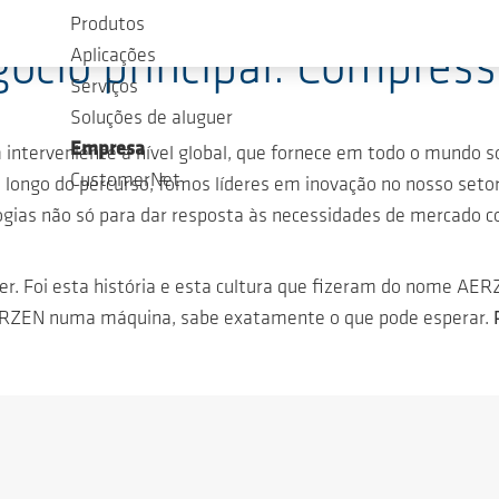
Produtos
ócio principal: Compres
Aplicações
Serviços
Soluções de aluguer
Empresa
interveniente a nível global, que fornece em todo o mundo s
CustomerNet
longo do percurso, fomos líderes em inovação no nosso seto
ogias não só para dar resposta às necessidades de mercado c
zer. Foi esta história e esta cultura que fizeram do nome A
ERZEN numa máquina, sabe exatamente o que pode esperar.