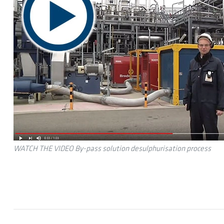
WATCH THE VIDEO By-pass solution desulphurisation process