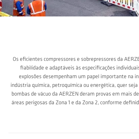
Ir para o conteúdo principal
Os eficientes compressores e sobrepressores da AERZ
fiabilidade e adaptáveis às especificações individuai
explosões desempenham um papel importante na indú
indústria química, petroquímica ou energética, quer seja
bombas de vácuo da AERZEN deram provas em mais de 1
áreas perigosas da Zona 1 e da Zona 2, conforme defin